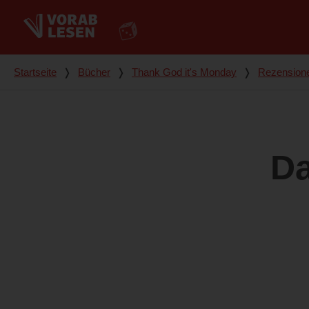
Du bist hier
Startseite
❭
Bücher
❭
Thank God it's Monday
❭
Rezension
Da