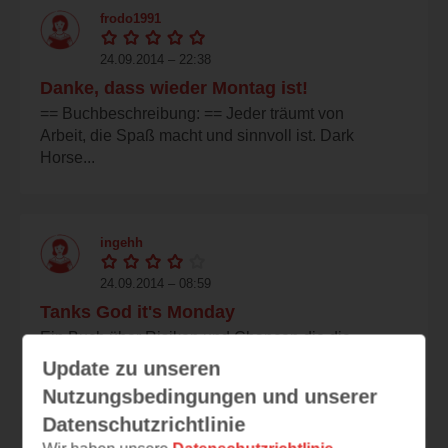
frodo1991
24.09.2014 – 22:38
Danke, dass wieder Montag ist!
== Buchbeschreibung: == Jeder träumt von
Arbeit, die Spaß macht und sinnvoll ist. Dark
Horse...
ingehh
24.09.2014 – 08:59
Tanks God it's Monday
Ein Buch über Risiken und Chancen die die
Globalisierung und die sozialen Netzwerke
Update zu unseren
bieten....
Nutzungsbedingungen und unserer
Datenschutzrichtlinie