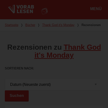
MENÜ
Hauptmenü
Du bist hier
Startseite
❭
Bücher
❭
Thank God it's Monday
❭
Rezensionen
Rezensionen zu
Thank God
it's Monday
SORTIEREN NACH
Suchen