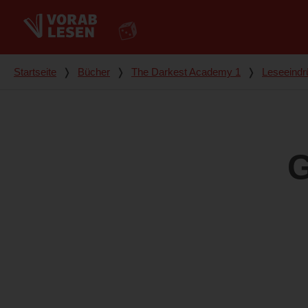
Du bist hier
Startseite
❭
Bücher
❭
The Darkest Academy 1
❭
Leseeindr
G