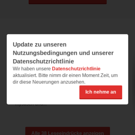
Leseeindrücke
Update zu unseren
Nutzungsbedingungen und unserer
Datenschutzrichtlinie
Be a Light in the Dark Sea 1
Wir haben unsere
Datenschutzrichtlinie
04.08.2026 – 11:13
aktualisiert. Bitte nimm dir einen Moment Zeit, um
dir diese Neuerungen anzusehen.
Mal etwas Neues!
Da ich ein riesen Anime Fan bin, hat mich
Ich nehme an
das Cover natürlich direkt gepackt, es ist
mystisch und...
Alle 38 Leseeindrücke anzeigen