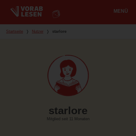
MENÜ
Hauptmenü
Du bist hier
Startseite
❭
Nutzer
❭
starlore
starlore
Mitglied seit 11 Monaten