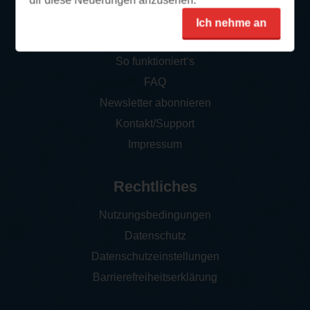
dir diese Neuerungen anzusehen.
Ich nehme an
Service
So funktioniert‘s
FAQ
Newsletter abonnieren
Kontakt/Support
Impressum
Rechtliches
Nutzungsbedingungen
Datenschutz
Datenschutzeinstellungen
Barrierefreiheitserklärung