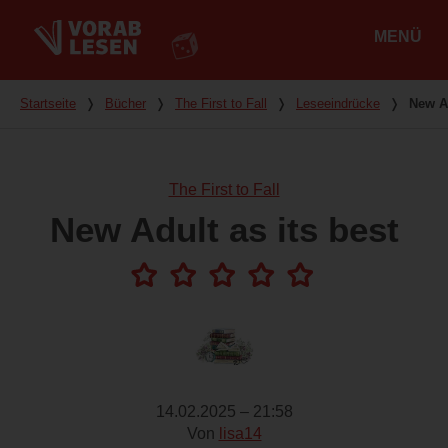
MENÜ
Hauptmenü
Du bist hier
Startseite
❭
Bücher
❭
The First to Fall
❭
Leseeindrücke
❭
New Ad
The First to Fall
New Adult as its best
14.02.2025 – 21:58
Von
lisa14