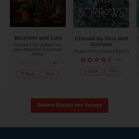
Bourbon and Lies
Chased by Sins and
Sorrows
Roman | Der Auftakt zur
spicy Western-Suspence-
Hearts of the Hunted Band 1
Reihe
(
246
)
(
0
)
E-Book
Print
E-Book
Print
Weitere Bücher des Verlags