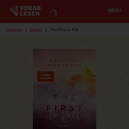
MENÜ
Hauptmenü
Du bist hier
Startseite
❭
Bücher
❭
The First to Fall