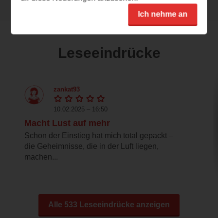
Ich nehme an
Leseeindrücke
zankat93
10.02.2025 – 16:50
Macht Lust auf mehr
Schon der Einstieg hat mich total gepackt –
die Geheimnisse, die in der Luft liegen,
machen...
Alle 533 Leseeindrücke anzeigen