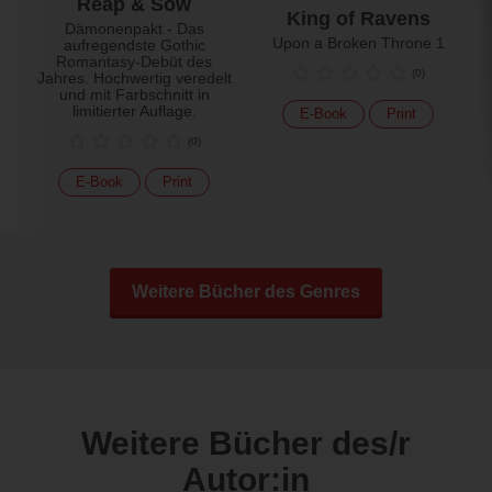
Reap & Sow
King of Ravens
Dämonenpakt - Das
Upon a Broken Throne 1
aufregendste Gothic
Romantasy-Debüt des
(
0
)
Jahres. Hochwertig veredelt
und mit Farbschnitt in
limitierter Auflage.
E-Book
Print
(
0
)
E-Book
Print
Weitere Bücher des Genres
Weitere Bücher des/r
Autor:in