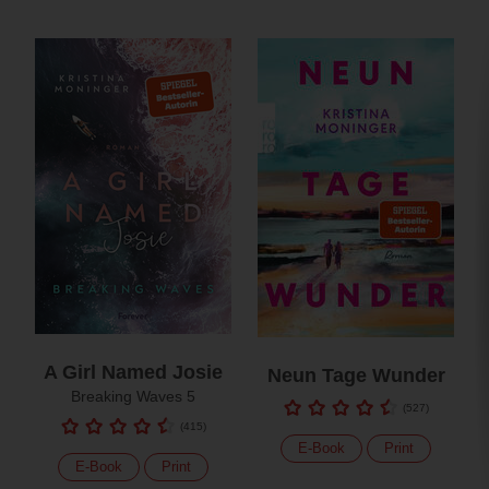
A Girl Named Josie
Neun Tage Wunder
Breaking Waves 5
(
527
)
(
415
)
E-Book
Print
E-Book
Print