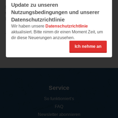
Update zu unseren
Ich kann das Buch/die Bücher von Piper Rayne sehr
Nutzungsbedingungen und unserer
weiterempfehlen. Ich freue mich schon auf alle weiteren
Bücher von ihr.
Datenschutzrichtlinie
Wir haben unsere
Datenschutzrichtlinie
aktualisiert. Bitte nimm dir einen Moment Zeit, um
TEILEN
dir diese Neuerungen anzusehen.
Ich nehme an
Weitere Rezensionen
Service
So funktioniert‘s
FAQ
Newsletter abonnieren