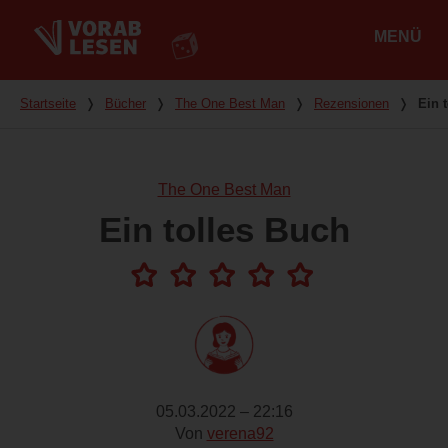
MENÜ
Hauptmenü
Du bist hier
Startseite
❭
Bücher
❭
The One Best Man
❭
Rezensionen
❭
Ein 
The One Best Man
Ein tolles Buch
05.03.2022 – 22:16
Von
verena92