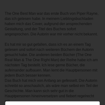
The One Best Man war das erste Buch von Piper Rayne,
das ich gelesen habe. In meinem Lieblingsbuchladen
haben mich das Cover, aufgrund der ansprechenden
Gestaltung, und der Titel des Buches sofort
angesprochen. Die Autorin war mir vorher nicht bekannt.
Es hat mir so gut gefallen, dass ich es an einem Tag
gelesen und sofort nach weiteren Büchern der Autorin
gesucht habe. Die anderen beiden Bücher (The One
Real Man & The One Right Man) der Reihe habe ich am
nächsten Tag bestellt. Ich lese gerne Bücher, die
aufeinander aufbauen. Man lernt die Hauptpersonen mit
jedem Buch besser kennen.
Das Buch hat mich von Anfang an gefesselt. Die Autorin
schreibt so anschaulich, als wäre man selbst ein Teil der
Geschichte. Man kann sich sehr gut in die
Hauptpersonen hineinversetzen und fiebert regelrecht
mit.