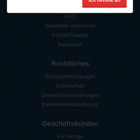
Ich nehme an
So funktioniert‘s
FAQ
Newsletter abonnieren
Kontakt/Support
Impressum
Rechtliches
Nutzungsbedingungen
Datenschutz
Datenschutzeinstellungen
Barrierefreiheitserklärung
Geschäftskunden
Für Verlage