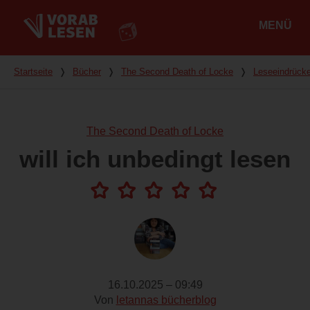
MENÜ
Hauptmenü
Du bist hier
Startseite
❭
Bücher
❭
The Second Death of Locke
❭
Leseeindrück
The Second Death of Locke
will ich unbedingt lesen
16.10.2025 – 09:49
Von
letannas bücherblog