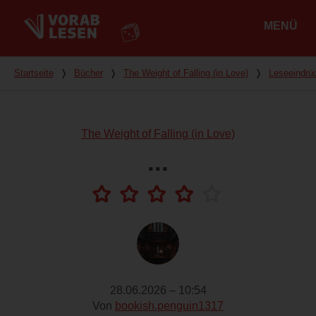
MENÜ
Hauptmenü
Du bist hier
Startseite
❭
Bücher
❭
The Weight of Falling (in Love)
❭
Leseeindrü
The Weight of Falling (in Love)
...
28.06.2026 – 10:54
Von
bookish.penguin1317