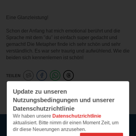
Eine Glanzleistung!
Schon der Anfang hat mich emotional berührt und die
Sprache mit dem "du" ist einfach super gedacht und
gemacht! Die Metapher finde ich sehr schön und sehr
verständlich. Es war sehr traurig und aufwühlend. Wie die
beiden sich kennenlernen ist schön!
TEILEN
Update zu unseren
Weitere Leseeindrücke
Nutzungsbedingungen und unserer
Datenschutzrichtlinie
Wir haben unsere
Datenschutzrichtlinie
aktualisiert. Bitte nimm dir einen Moment Zeit, um
dir diese Neuerungen anzusehen.