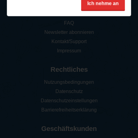
Service
Ich nehme an
So funktioniert‘s
FAQ
Newsletter abonnieren
Kontakt/Support
Impressum
Rechtliches
Nutzungsbedingungen
Datenschutz
Datenschutzeinstellungen
Barrierefreiheitserklärung
Geschäftskunden