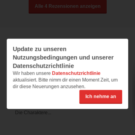
Alle 4 Rezensionen anzeigen
Leseeindrücke
Update zu unseren
Nutzungsbedingungen und unserer
Datenschutzrichtlinie
Chased by Sins and Sorrows
Wir haben unsere
Datenschutzrichtlinie
aktualisiert. Bitte nimm dir einen Moment Zeit, um
02.08.2026 – 12:48
dir diese Neuerungen anzusehen.
spannend!
Ich nehme an
Wow das ist ja Mal so spannend! Der
Schreibstil ist echt gut und gefällt mir sehr.
Die Charaktere...