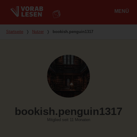
MENÜ
Hauptmenü
Du bist hier
Startseite
❭
Nutzer
❭
bookish.penguin1317
bookish.penguin1317
Mitglied seit 11 Monaten