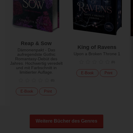
Reap & Sow
King of Ravens
Dämonenpakt - Das
Upon a Broken Throne 1
aufregendste Gothic
Romantasy-Debüt des
(
0
)
Jahres. Hochwertig veredelt
und mit Farbschnitt in
limitierter Auflage.
E-Book
Print
(
0
)
E-Book
Print
Weitere Bücher des Genres