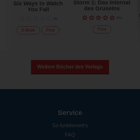
Storm 1: Das Internat
Six Ways to Watch
des Gruselns
You Fall
(
80
)
(
0
)
Print
E-Book
Print
Weitere Bücher des Verlags
Service
So funktioniert‘s
FAQ