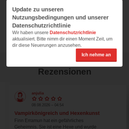
E-Book
Update zu unseren
Nutzungsbedingungen und unserer
DE
12,99 €
Preis
Datenschutzrichtlinie
ePub
Format
Wir haben unsere
Datenschutzrichtlinie
aktualisiert. Bitte nimm dir einen Moment Zeit, um
dir diese Neuerungen anzusehen.
Ich nehme an
Rezensionen
anjulia
08.08.2026 – 04:54
Vampirkönigreich und Hexenkunst
Finn Erramun hat ein gefährliches
Geheimnis. Sie ist eine Hexe und wurde