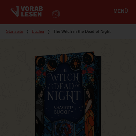
MENÜ
Hauptmenü
Du bist hier
Startseite
❭
Bücher
❭
The Witch in the Dead of Night