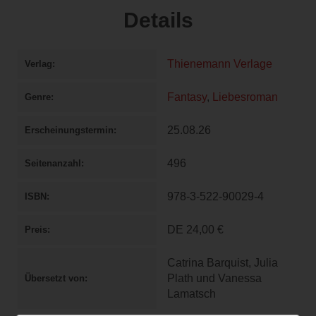
Details
Thienemann Verlage
Verlag
Fantasy
,
Liebesroman
Genre
25.08.26
Erscheinungstermin
496
Seitenanzahl
978-3-522-90029-4
ISBN
DE
24,00 €
Preis
Catrina Barquist, Julia
Plath und Vanessa
Übersetzt von
Lamatsch