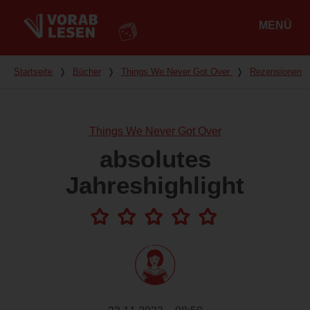
MENÜ
Hauptmenü
Du bist hier
Startseite
❭
Bücher
❭
Things We Never Got Over
❭
Rezensionen
Things We Never Got Over
absolutes
Jahreshighlight