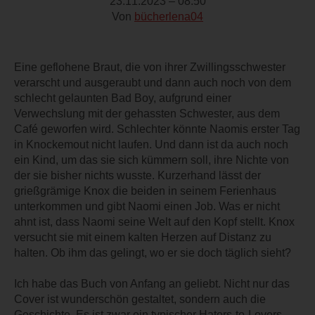
23.11.2023 – 08:50
Von
bücherlena04
Eine geflohene Braut, die von ihrer Zwillingsschwester
verarscht und ausgeraubt und dann auch noch von dem
schlecht gelaunten Bad Boy, aufgrund einer
Verwechslung mit der gehassten Schwester, aus dem
Café geworfen wird. Schlechter könnte Naomis erster Tag
in Knockemout nicht laufen. Und dann ist da auch noch
ein Kind, um das sie sich kümmern soll, ihre Nichte von
der sie bisher nichts wusste. Kurzerhand lässt der
grießgrämige Knox die beiden in seinem Ferienhaus
unterkommen und gibt Naomi einen Job. Was er nicht
ahnt ist, dass Naomi seine Welt auf den Kopf stellt. Knox
versucht sie mit einem kalten Herzen auf Distanz zu
halten. Ob ihm das gelingt, wo er sie doch täglich sieht?
Ich habe das Buch von Anfang an geliebt. Nicht nur das
Cover ist wunderschön gestaltet, sondern auch die
Geschichte. Es ist zwar ein typischer Haters-to-Lovers