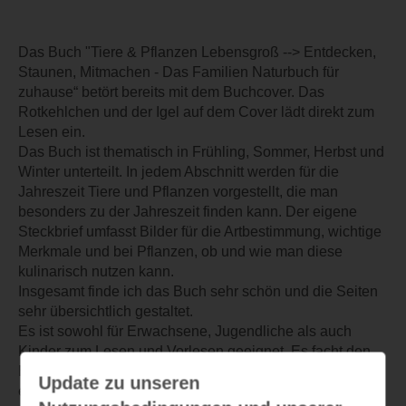
Das Buch "Tiere & Pflanzen Lebensgroß --> Entdecken,
Staunen, Mitmachen - Das Familien Naturbuch für
zuhause“ betört bereits mit dem Buchcover. Das
Rotkehlchen und der Igel auf dem Cover lädt direkt zum
Lesen ein.
Das Buch ist thematisch in Frühling, Sommer, Herbst und
Winter unterteilt. In jedem Abschnitt werden für die
Jahreszeit Tiere und Pflanzen vorgestellt, die man
besonders zu der Jahreszeit finden kann. Der eigene
Steckbrief umfasst Bilder für die Artbestimmung, wichtige
Merkmale und bei Pflanzen, ob und wie man diese
kulinarisch nutzen kann.
Insgesamt finde ich das Buch sehr schön und die Seiten
sehr übersichtlich gestaltet.
Es ist sowohl für Erwachsene, Jugendliche als auch
Kinder zum Lesen und Vorlesen geeignet. Es facht den
Entdeckergeist an und fördert Naturbegeisterte. Ich kann
Update zu unseren
es guten Gewissens empfehlen.