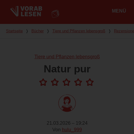
MENÜ
Hauptmenü
Du bist hier
Startseite
❭
Bücher
❭
Tiere und Pflanzen lebensgroß
❭
Rezension
Tiere und Pflanzen lebensgroß
Natur pur
21.03.2026 – 19:24
Von
hulu_999