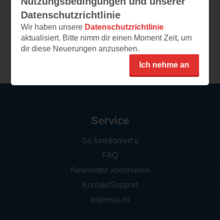
Nutzungsbedingungen und unserer
Datenschutzrichtlinie
TEILEN
Wir haben unsere
Datenschutzrichtlinie
aktualisiert. Bitte nimm dir einen Moment Zeit, um
dir diese Neuerungen anzusehen.
Weitere Rezensionen
Ich nehme an
Service
So funktioniert‘s
FAQ
Newsletter abonnieren
Kontakt/Support
Impressum