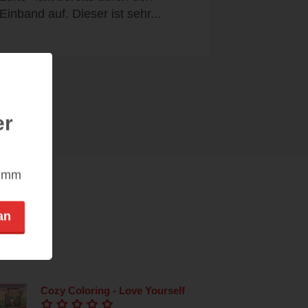
Einband auf. Dieser ist sehr...
er
nimm
an
Cozy Coloring - Love Yourself