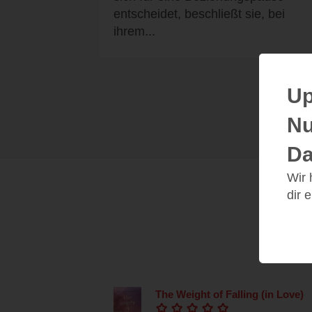
entscheidet, beschließt sie, bei
ihrem...
Up
Nu
Da
Wir
dir 
The Weight of Falling (in Love)