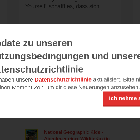
Yourself" schafft es, dass sich...
date zu unseren
Alle 50 Rezensionen anzeigen
tzungsbedingungen und unser
tenschutzrichtlinie
 haben unsere
Datenschutzrichtlinie
aktualisiert. Bitte 
einen Moment Zeit, um dir diese Neuerungen anzusehen.
Leseeindrücke
Ich nehme 
National Geographic Kids -
Abenteuer einer Wildtierärztin