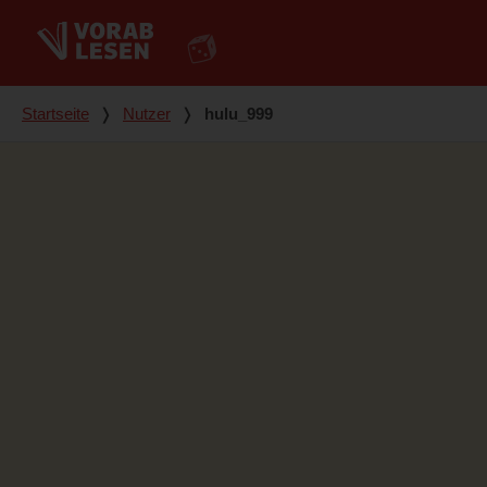
Du bist hier
Startseite
❭
Nutzer
❭
hulu_999