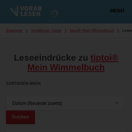
MENÜ
Hauptmenü
Du bist hier
Startseite
❭
Vorablesen Junior
❭
tiptoi® Mein Wimmelbuch
❭
Lese
Leseeindrücke zu
tiptoi®
Mein Wimmelbuch
SORTIEREN NACH
Suchen