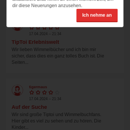
dir diese Neuerungen anzusehen.
Ich nehme an
mama_89
17.04.2024 – 21:34
TipToi Erlebniswelt
Wir lieben Wimmelbücher und ich bin mir
sicher, dass dies ein ganz tolles Buch ist. Die
Seiten...
tigermaus
17.04.2024 – 21:34
Auf der Suche
Wir sind große Tiptoi und Wimmelbuchfans.
Hier gibt es viel zu sehen und zu hören. Die
Kinder...