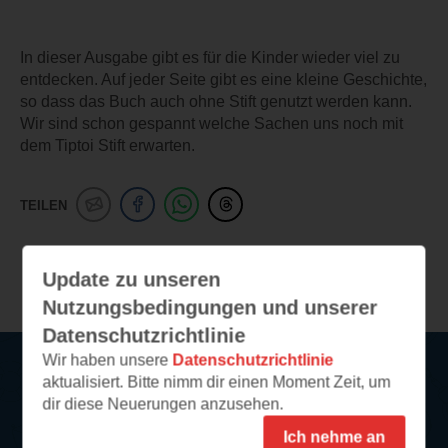
In dieser Ausgabe gibt es für die Kinder wieder viel zu
entdecken. Auf jeder Seite gibt es eine kleine Geschichte,
so dass das Buch auch ohne Stift genutzt werden kann.
Wir sind schon gespannt welche Sachen uns noch mit
dem Tiptoi Stift erwarten.
TEILEN
Weitere Leseeindrücke
Update zu unseren
Nutzungsbedingungen und unserer
Datenschutzrichtlinie
Wir haben unsere
Datenschutzrichtlinie
aktualisiert. Bitte nimm dir einen Moment Zeit, um
Service
dir diese Neuerungen anzusehen.
Ich nehme an