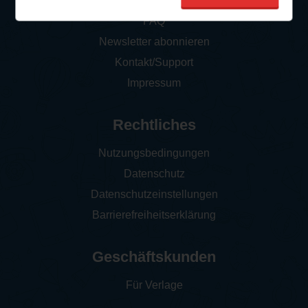
So funktioniert‘s
FAQ
Newsletter abonnieren
Kontakt/Support
Impressum
Rechtliches
Nutzungsbedingungen
Datenschutz
Datenschutzeinstellungen
Barrierefreiheitserklärung
Geschäftskunden
Für Verlage