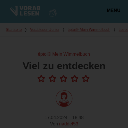
MENÜ
Hauptmenü
Du bist hier
Startseite
❭
Vorablesen Junior
❭
tiptoi® Mein Wimmelbuch
❭
Lesee
tiptoi® Mein Wimmelbuch
Viel zu entdecken
17.04.2024 – 18:48
Von
naddel53