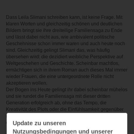
Dass Leila Slimani schreiben kann, ist keine Frage. Mit
klaren Worten und gleichzeitig schönen und deutlichen
Bildern bringt sie ihre dreiteilige Familiensaga zu Ende
und lässt dabei nicht aus, wie ambivalent politische
Geschehnisse schon immer waren und auch heute noch
sind. Gleichzeitig gelingt Slimani das, was häufig
übersehen wird: die dezidiert weibliche Perspektive auf
Weltgeschehen und Geschichte. Scheinbar machtlos,
ermächtigen sich in ihrem Roman auch dieses Mal immer
wieder Frauen, die eine untergeordnete Rolle nicht
akzeptieren wollen.
Der Bogen ins Heute gelingt ihr dabei scheinbar mühelos
und sie rundet die Familiensaga mit dieser dritten
Generation erfolgreich ab, ohne das Tempo, die
Kreativität des Plots oder die Einfühlsamkeit gegenüber
ihren Charakteren im Vergleich zum ersten Band
Update zu unseren
einzubüßen.
Nutzungsbedingungen und unserer