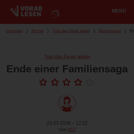
MENÜ
Hauptmenü
Du bist hier
Startseite
❭
Bücher
❭
Trag das Feuer weiter
❭
Rezensionen
❭
En
Trag das Feuer weiter
Ende einer Familiensaga
23.03.2026 – 12:22
Von
jr17