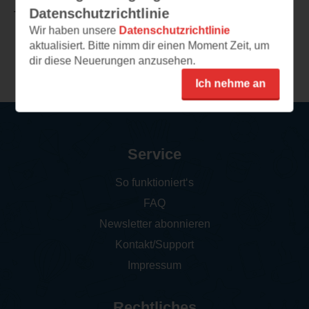
Datenschutzrichtlinie
TEILEN
Wir haben unsere
Datenschutzrichtlinie
aktualisiert. Bitte nimm dir einen Moment Zeit, um
Weitere Rezensionen
dir diese Neuerungen anzusehen.
Ich nehme an
Service
So funktioniert‘s
FAQ
Newsletter abonnieren
Kontakt/Support
Impressum
Rechtliches