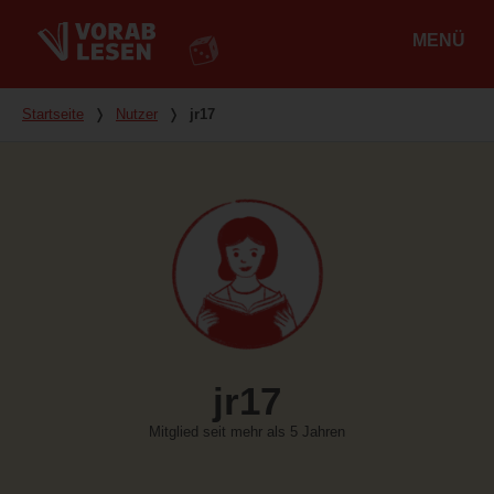
MENÜ
Hauptmenü
Du bist hier
Startseite
❭
Nutzer
❭
jr17
jr17
Mitglied seit mehr als 5 Jahren