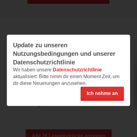
Leseeindrücke
Update zu unseren
Nutzungsbedingungen und unserer
Datenschutzrichtlinie
Glasgow Boys
Wir haben unsere
Datenschutzrichtlinie
03.08.2026 – 22:50
aktualisiert. Bitte nimm dir einen Moment Zeit, um
Besonderer Ton
dir diese Neuerungen anzusehen.
Schon ab dem ersten Abschnitt möchte ich
Ich nehme an
dieses Buch weiterlesen. Das, was wie ein
mini-Prolog...
Alle 78 Leseeindrücke anzeigen