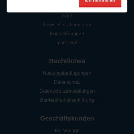
Ich nehme an
So funktioniert‘s
FAQ
Newsletter abonnieren
Kontakt/Support
Impressum
Rechtliches
Nutzungsbedingungen
Datenschutz
Datenschutzeinstellungen
Barrierefreiheitserklärung
Geschäftskunden
Für Verlage