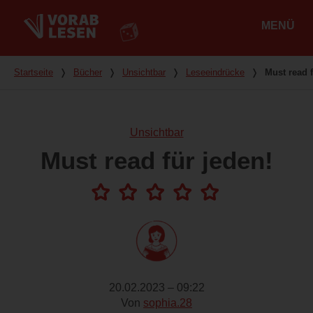
MENÜ
Hauptmenü
Du bist hier
Startseite
❭
Bücher
❭
Unsichtbar
❭
Leseeindrücke
❭
Must read f
Unsichtbar
Must read für jeden!
20.02.2023 – 09:22
Von
sophia.28