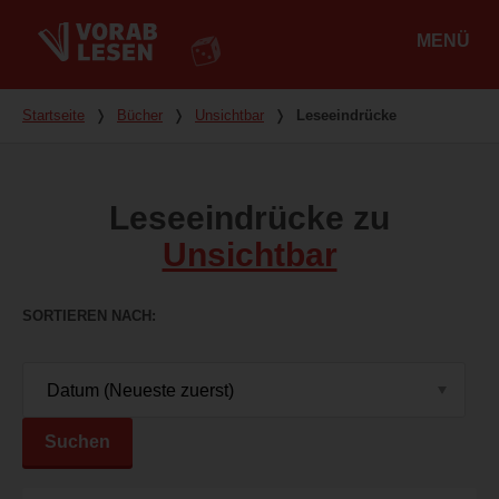
MENÜ
Hauptmenü
Du bist hier
Startseite
❭
Bücher
❭
Unsichtbar
❭
Leseeindrücke
Leseeindrücke zu
Unsichtbar
SORTIEREN NACH
Suchen