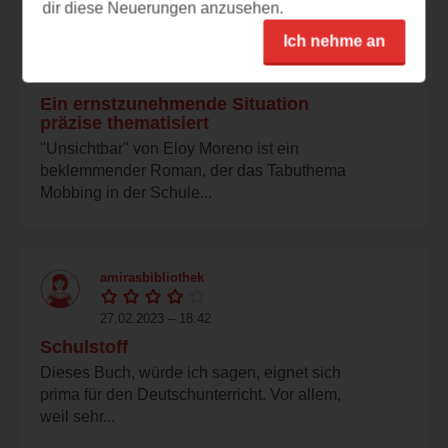
dir diese Neuerungen anzusehen.
leon_g
Ich nehme an
27.02.2023 – 18:45
Ein ernstzunehmende Situation
präzise thematisiert
"Unsichtbar" von Eloy Moreno ist ein
beklemmender Roman, der das Tabuthema
Mobbing in der Schule...
amirasbibliothek
27.02.2023 – 18:42
Schulstoff
Dieses Buch, würde ich sagen, eignet sich
prima für den Deutschunterricht. Vor allem,
weil sehr...