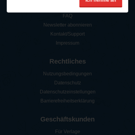
Ich nehme an
So funktioniert‘s
FAQ
Newsletter abonnieren
Kontakt/Support
Impressum
Rechtliches
Nutzungsbedingungen
Datenschutz
Datenschutzeinstellungen
Barrierefreiheitserklärung
Geschäftskunden
Für Verlage