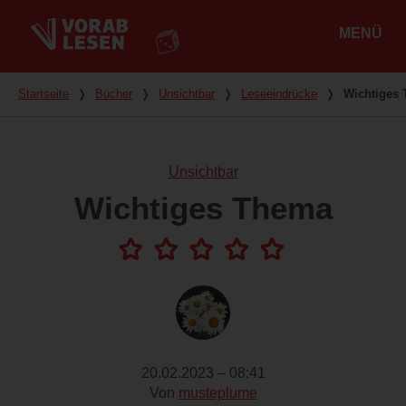
MENÜ
Hauptmenü
Du bist hier
Startseite
❭
Bücher
❭
Unsichtbar
❭
Leseeindrücke
❭
Wichtiges
Unsichtbar
Wichtiges Thema
20.02.2023 – 08:41
Von
musteplume