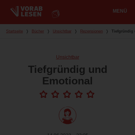
MENÜ
Hauptmenü
Du bist hier
Startseite
❭
Bücher
❭
Unsichtbar
❭
Rezensionen
❭
Tiefgründig
Unsichtbar
Tiefgründig und
Emotional