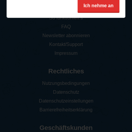
Service
Ich nehme an
So funktioniert‘s
FAQ
Newsletter abonnieren
Kontakt/Support
Impressum
Rechtliches
Nutzungsbedingungen
Datenschutz
Datenschutzeinstellungen
Barrierefreiheitserklärung
Geschäftskunden