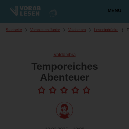
MENÜ
Hauptmenü
Du bist hier
Startseite
❭
Vorablesen Junior
❭
Valdombra
❭
Leseeindrücke
❭
T
Valdombra
Temporeiches
Abenteuer