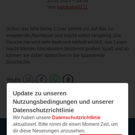
10.02.2025 – 19:08
Von
balubaba0211
Schon das tolle bunte Cover stimmt ein auf das zu
erwartende Abenteuer und macht sofort neugierig. Die
Geschichte wird sehr bunt und lebhaft erzählt, das Lesen
macht kleinen Abenteurern bestimmt großen Spaß und so
können sie dabei abtauchen in die spannende
Geschichte.
TEILEN
Update zu unseren
Weitere Leseeindrücke
Nutzungsbedingungen und unserer
Datenschutzrichtlinie
Wir haben unsere
Datenschutzrichtlinie
aktualisiert. Bitte nimm dir einen Moment Zeit, um
dir diese Neuerungen anzusehen.