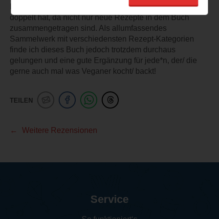
Backen), kann es sein, dass man die Rezepte nun
doppelt hat, da nicht nur neue Rezepte in dem Buch
zusammengetragen sind. Als allumfassendes
Sammelwerk mit verschiedensten Rezept-Kategorien
finde ich dieses Buch jedoch trotzdem durchaus
gelungen und eine gute Ergänzung für jede*n, der/ die
gerne auch mal was Veganer kocht/ backt!
TEILEN
Weitere Rezensionen
Service