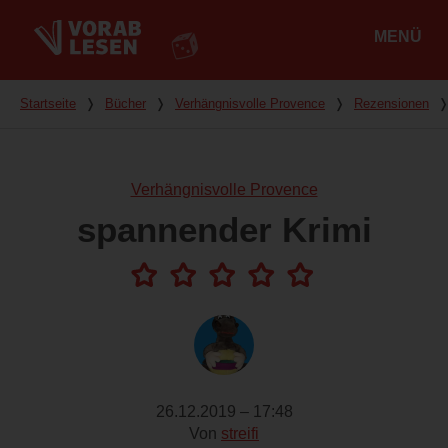
MENÜ
Hauptmenü
Du bist hier
Startseite
❭
Bücher
❭
Verhängnisvolle Provence
❭
Rezensionen
Verhängnisvolle Provence
spannender Krimi
26.12.2019 – 17:48
Von
streifi