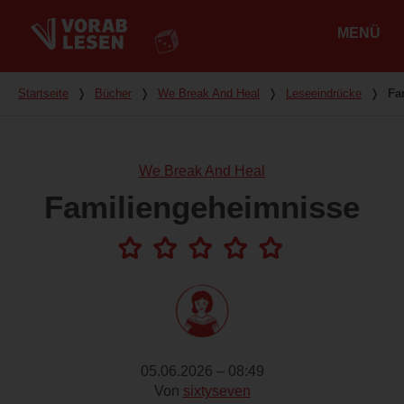
MENÜ
Hauptmenü
Du bist hier
Startseite
❭
Bücher
❭
We Break And Heal
❭
Leseeindrücke
❭
Fa
We Break And Heal
Familiengeheimnisse
05.06.2026 – 08:49
Von
sixtyseven