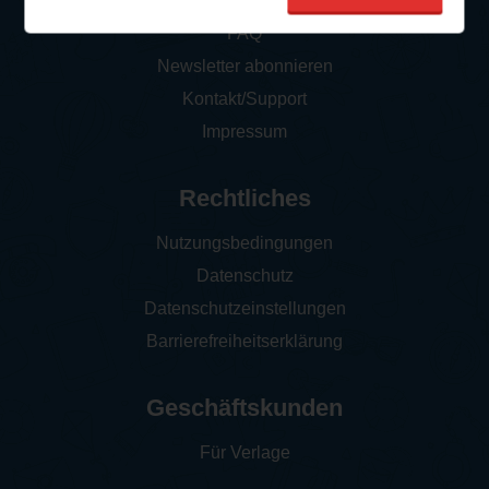
So funktioniert‘s
FAQ
Newsletter abonnieren
Kontakt/Support
Impressum
Rechtliches
Nutzungsbedingungen
Datenschutz
Datenschutzeinstellungen
Barrierefreiheitserklärung
Geschäftskunden
Für Verlage