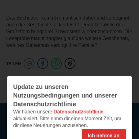
Das Buchcover kommt romantisch daher und so beginnt
auch die Geschichte locker leicht. Der letzte Wille der
Großeltern bringt drei Schwestern wieder zusammen. Die
Leseprobe macht neugierig auf das weitere Geschehen,
welches Geheimnis verbirgt ihre Familie?
TEILEN
Weitere Leseeindrücke
Update zu unseren
Nutzungsbedingungen und unserer
Datenschutzrichtlinie
Wir haben unsere
Datenschutzrichtlinie
aktualisiert. Bitte nimm dir einen Moment Zeit, um
Service
dir diese Neuerungen anzusehen.
Ich nehme an