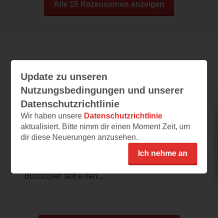
Alle 15 Rezensionen anzeigen
Leseeindrücke
Update zu unseren
Nutzungsbedingungen und unserer
Datenschutzrichtlinie
Dracula & Töchter
Wir haben unsere
Datenschutzrichtlinie
aktualisiert. Bitte nimm dir einen Moment Zeit, um
05.08.2026 – 07:45
dir diese Neuerungen anzusehen.
unterhaltsame Vampirgeschichte
Ich nehme an
Drei junge Mädchen mit Schaufel auf dem
Friedhof, was sie wohl vorhaben? Das
Buchcover lädt einen...