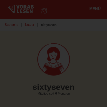
MENÜ
Hauptmenü
Du bist hier
Startseite
❭
Nutzer
❭
sixtyseven
sixtyseven
Mitglied seit 6 Monaten