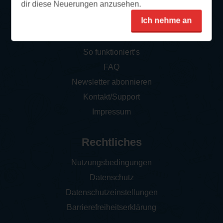
dir diese Neuerungen anzusehen.
Ich nehme an
Service
So funktioniert‘s
FAQ
Newsletter abonnieren
Kontakt/Support
Impressum
Rechtliches
Nutzungsbedingungen
Datenschutz
Datenschutzeinstellungen
Barrierefreiheitserklärung