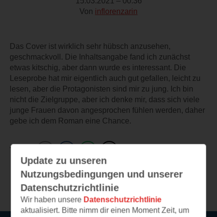
15.03.2021 – 00:36
Von
inflorenzarin
Das Cover ist wirklich sehr hübsch anzusehen,
geschmackvoll. Die Inhaltsangabe fand ich zunächst
etwas kitschig, aber dann wurde es interessant. Die
Leseprobe hat mir eigentlich auch gut gefallen, leicht zu
lesen, aber die Protagonisten sind mir zu jung. Ich bin
nicht die Zielgruppe, aber ich denke mir, dass sich viele
junge Frauen davon angesprochen fühlen werden, daher
gebe ich dem Roman eine Chance.
TEILEN
Update zu unseren
Nutzungsbedingungen und unserer
Weitere Leseeindrücke
Datenschutzrichtlinie
Wir haben unsere
Datenschutzrichtlinie
aktualisiert. Bitte nimm dir einen Moment Zeit, um