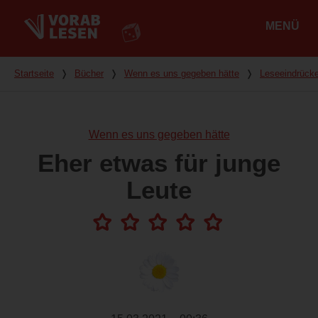
MENÜ
Hauptmenü
Du bist hier
Startseite
❭
Bücher
❭
Wenn es uns gegeben hätte
❭
Leseeindrück
Wenn es uns gegeben hätte
Eher etwas für junge
Leute