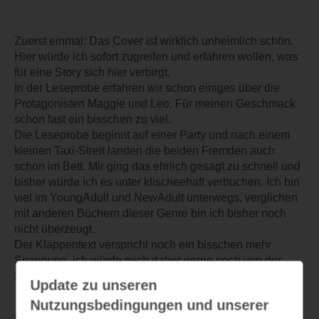
Zuerst einmal: Das Cover ist wirklich unheimlich schön.
Hier würde ich sofort zugreifen und erfahren wollen, was
für eine Story sich hier verbirgt.
In der Leseprobe erfahren wir schon einiges über die
Protagonisten Maggie und Leo. Für meinen Geschmack
schon fast ein bisschen zu viel.
Die Leseprobe beginnt auf einer Party und nach einem
kleinen Taxi-Streit landen die beiden Fremden auch
schon im Bett. Mir ging das ehrlich gesagt zu schnell und
bisher würde ich es unter klischeehaft verbuchen. Ich bin
viel im YoungAdult und NewAdult unterwegs, verglichen
mit anderen Büchern dieser Genre bin ich bisher noch
nicht überzeugt.
Der Klappentext verspricht noch ein bisschen mehr
Spannung, ich würde mich daher gerne noch von der
Story überzeugen lassen.
Update zu unseren
Nutzungsbedingungen und unserer
TEILEN