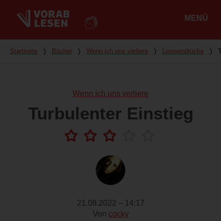
MENÜ
Hauptmenü
Du bist hier
Startseite
❭
Bücher
❭
Wenn ich uns verliere
❭
Leseeindrücke
❭
Wenn ich uns verliere
Turbulenter Einstieg
21.08.2022 – 14:17
Von
cocky