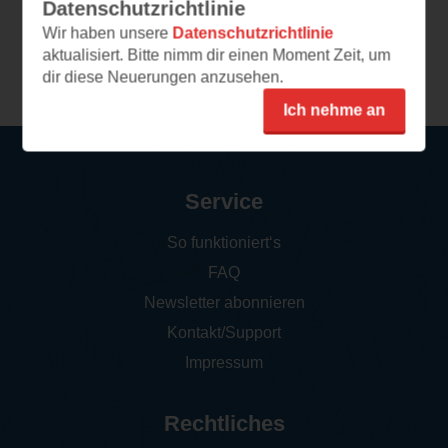
Datenschutzrichtlinie
Wir haben unsere
Datenschutzrichtlinie
aktualisiert. Bitte nimm dir einen Moment Zeit, um
Weitere Leseeindrücke
dir diese Neuerungen anzusehen.
Ich nehme an
Service
So funktioniert‘s
FAQ
Newsletter abonnieren
Kontakt/Support
Impressum
Rechtliches