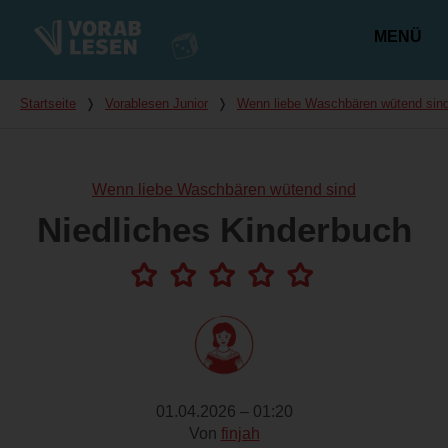
MENÜ
Hauptmenü
Du bist hier
Startseite
❭
Vorablesen Junior
❭
Wenn liebe Waschbären wütend sin
Wenn liebe Waschbären wütend sind
Niedliches Kinderbuch
01.04.2026 – 01:20
Von
finjah