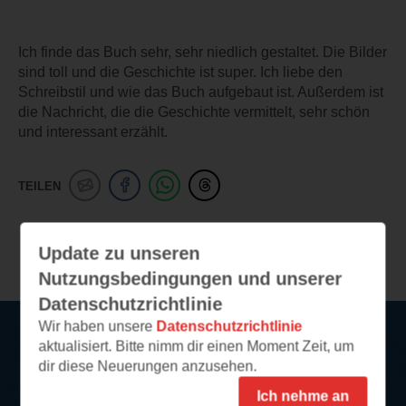
Ich finde das Buch sehr, sehr niedlich gestaltet. Die Bilder
sind toll und die Geschichte ist super. Ich liebe den
Schreibstil und wie das Buch aufgebaut ist. Außerdem ist
die Nachricht, die die Geschichte vermittelt, sehr schön
und interessant erzählt.
TEILEN
Weitere Leseeindrücke
Update zu unseren
Nutzungsbedingungen und unserer
Datenschutzrichtlinie
Wir haben unsere
Datenschutzrichtlinie
aktualisiert. Bitte nimm dir einen Moment Zeit, um
Service
dir diese Neuerungen anzusehen.
Ich nehme an