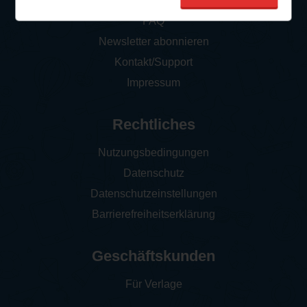
So funktioniert‘s
FAQ
Newsletter abonnieren
Kontakt/Support
Impressum
Rechtliches
Nutzungsbedingungen
Datenschutz
Datenschutzeinstellungen
Barrierefreiheitserklärung
Geschäftskunden
Für Verlage