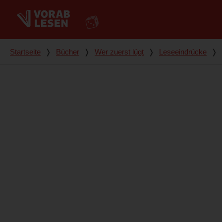
Du bist hier
Startseite
❭
Bücher
❭
Wer zuerst lügt
❭
Leseeindrücke
❭