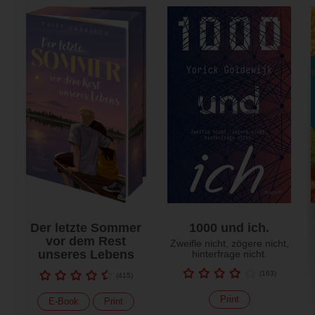
Der letzte Sommer
1000 und ich.
vor dem Rest
Zweifle nicht, zögere nicht,
unseres Lebens
hinterfrage nicht.
(
163
)
(
415
)
Print
E-Book
Print