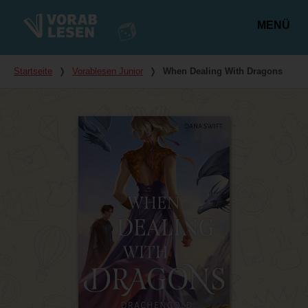
MENÜ
Hauptmenü
Du bist hier
Startseite
❭
Vorablesen Junior
❭
When Dealing With Dragons