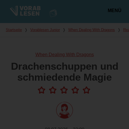
MENÜ
Hauptmenü
Du bist hier
Startseite
❭
Vorablesen Junior
❭
When Dealing With Dragons
❭
Re
When Dealing With Dragons
Drachenschuppen und
schmiedende Magie