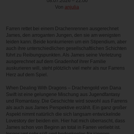
08.07.2026 – 22:00
Von
anjulia
Farren rettet bei einem Drachenrennen ausgerechnet
James, den arroganten Jungen, den sie am wenigsten
leiden kann. Beide konkurrieren um ein Stipendium, aber
auch ihre unterschiedlichen gesellschaftlichen Schichten
führt zu Reibungspunkten. Als James seine Verletzung
ausgerechnet auf dem Gnadenhof ihrer Familie
auskurieren will, steht plötzlich viel mehr als nur Farrens
Herz auf dem Spiel.
When Dealing With Dragons – Drachengold von Dana
Swift ist eine gelungene Mischung aus Jugendfantasy
und Romantasy. Die Geschichte wird sowohl aus Farrens
als auch aus James Perspektive erzählt. Ein ganz großer
Aspekt nimmt natürlich die sich langsam entwickelnde
Lovestory der beiden ein. Hier hat mich überrascht, dass
James schon von Beginn an total in Farren verliebt ist.
Insgesamt sehr süß und bedenkenlos für jüngere