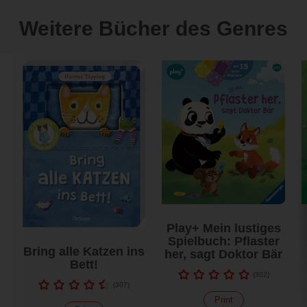
Weitere Bücher des Genres
Play+ Mein lustiges
Spielbuch: Pflaster
Bring alle Katzen ins
her, sagt Doktor Bär
Bett!
(
302
)
(
307
)
Print