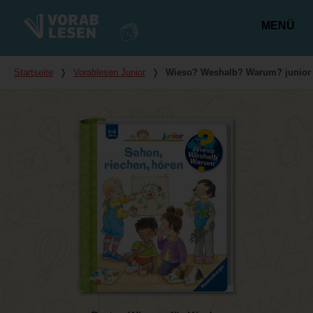
MENÜ
Hauptmenü
Du bist hier
Startseite
❭
Vorablesen Junior
❭
Wieso? Weshalb? Warum? junior -