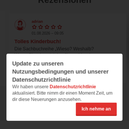
adrian
01.08.2026 – 09:05
Tolles Kinderbuch!
Die Sachbuchreihe „Wieso? Weshalb?
Warum?“ steht seit jeher für erstklassige
Kinderunterhaltung –...
Update zu unseren
Nutzungsbedingungen und unserer
Datenschutzrichtlinie
Wir haben unsere
Datenschutzrichtlinie
aktualisiert. Bitte nimm dir einen Moment Zeit, um
dir diese Neuerungen anzusehen.
Alle 55 Rezensionen anzeigen
Ich nehme an