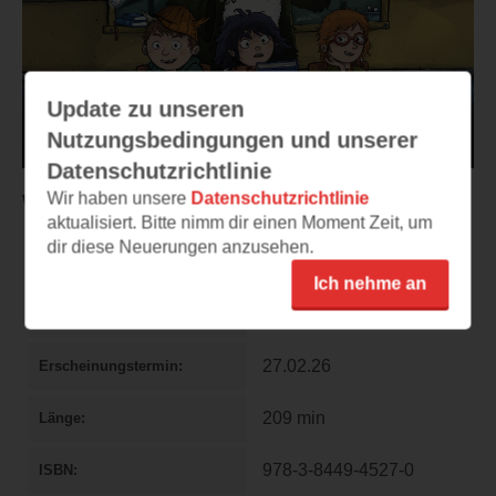
Update zu unseren
Nutzungsbedingungen und unserer
Datenschutzrichtlinie
Wir haben unsere
Datenschutzrichtlinie
Willkommen bei den Grauses 3
aktualisiert. Bitte nimm dir einen Moment Zeit, um
dir diese Neuerungen anzusehen.
Sabine Bohlmann
Sprecher:in
Ich nehme an
Hörbuch Hamburg
Verlag
27.02.26
Erscheinungstermin
209 min
Länge
978-3-8449-4527-0
ISBN