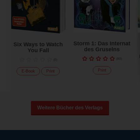
Storm 1: Das Internat
Six Ways to Watch
des Gruselns
You Fall
(
80
)
(
0
)
Print
E-Book
Print
Weitere Bücher des Verlags