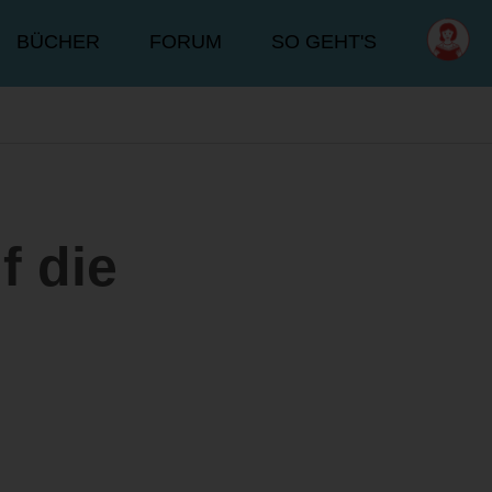
BÜCHER
FORUM
SO GEHT'S
f die