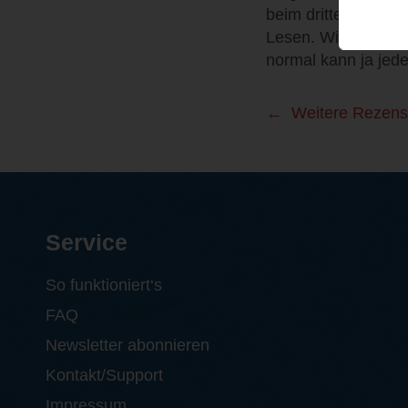
beim dritten Band 
Lesen. Wir hoffen, 
normal kann ja jede
Weitere Rezens
Service
So funktioniert‘s
FAQ
Newsletter abonnieren
Kontakt/Support
Impressum