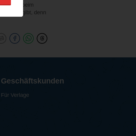
chmunzeln beim
gsfamilie gibt, denn
Geschäftskunden
Für Verlage