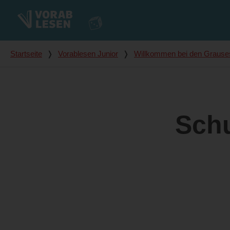
Du bist hier
Startseite
❭
Vorablesen Junior
❭
Willkommen bei den Grause
Schu