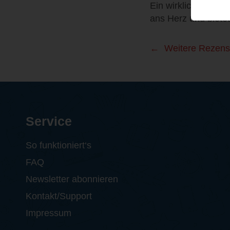
Ein wirklich schöne
ans Herz und bietet
Weitere Rezens
Service
So funktioniert‘s
FAQ
Newsletter abonnieren
Kontakt/Support
Impressum