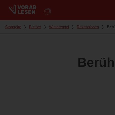
Du bist hier
Startseite
❭
Bücher
❭
Winterengel
❭
Rezensionen
❭
Berü
Berüh