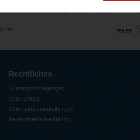
r Schmöker gerade zur Weihnachtszeit, aber nicht nur. 
 einige tolle Überraschungsmomente. Gute Unterhaltung i
ionen
TEILEN
Rechtliches
Nutzungsbedingungen
Datenschutz
Datenschutzeinstellungen
Barrierefreiheitserklärung