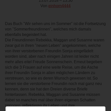
15.07.2018 – 13:30
Von
einhorn4444
Das Buch "Wir sehen uns im Sommer" ist die Fortsetzung
von "Sommerfreundinnen", welches mich damals
ebenfalls begeistert hat.
Die Freundinnen Rebekka, Maggan und Susanne waren
zwar gut in ihren "neuen Leben" angekommen, welche
von ihrer verstorbenen Freundin Sonja eingefädelt
worden sind, aber nach einigen Jahren ist leider nicht
mehr alles eitel Freude Sonnenschein. Erneut begeben
sich die 3 Frauen auf eine weite Reise, um die Asche
ihrer Freundin Sonja in allen möglichen Ländern zu
verstreuen, so wie es deren Wunsch gewesen ist. So
lernen sie die verstorbene Freundin noch mal ganz neu
kennen, denn sie hat den Dreien diverse Briefe
hinterlassen. Rebekka, Maggan und Susanne müssen
dabei so manches mal über ihren eigenen Schatten
springen, reflektieren ihr Leben und ihre
Liebesbeziehungen und erfahren durch die erneute