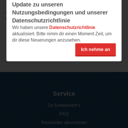
Update zu unseren
Trauer um Sonja, dass es sich immer wieder lohnt, um
Nutzungsbedingungen und unserer
die Liebe und um die eigene Unabhängigkeit zu
kämpfen.
Datenschutzrichtlinie
Wir haben unsere
Datenschutzrichtlinie
aktualisiert. Bitte nimm dir einen Moment Zeit, um
TEILEN
dir diese Neuerungen anzusehen.
Ich nehme an
Weitere Rezensionen
Service
So funktioniert‘s
FAQ
Newsletter abonnieren