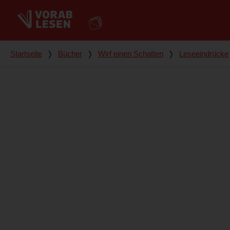
Du bist hier
Startseite
❭
Bücher
❭
Wirf einen Schatten
❭
Leseeindrücke