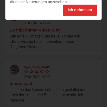
dir diese Neuerungen anzusehen.
Ich nehme an
lesefastalles
08.06.2026 – 19:49
Es gibt immer einen Weg
Wirf einen Schatten, der neue Roman von
Elena Fischer hat ein unverkennbares
Diogenes-Cover....
inya_loves_books
08.06.2026 – 19:49
Interessant
Ich finde das Covers sehr schön gestaltet und
auch den Inhalt des Buches sehr schön. Ich
habe die...