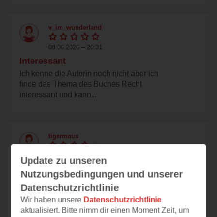
v_im_wunderland
08.06.2026 – 20:31
Interessant
Ich kenne die Autorin noch nicht aber ich
finde das Thema des Buches Recht
interessant und kann...
tigermaus
08.06.2026 – 20:00
Update zu unseren
Lebensreise
Nutzungsbedingungen und unserer
Was für ein schönes Cover, auf dem
Datenschutzrichtlinie
sicherlich Joseph zu sehen ist. Ich finde es
Wir haben unsere
Datenschutzrichtlinie
großartig ihn auf...
aktualisiert. Bitte nimm dir einen Moment Zeit, um