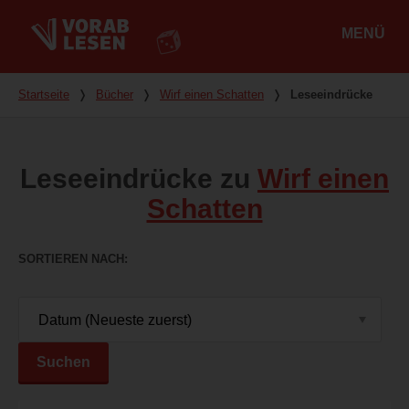
MENÜ
Hauptmenü
Du bist hier
Startseite
❭
Bücher
❭
Wirf einen Schatten
❭
Leseeindrücke
Leseeindrücke zu
Wirf einen
Schatten
SORTIEREN NACH
Suchen