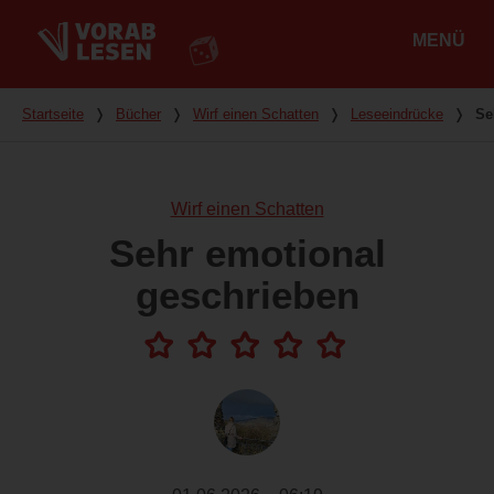
MENÜ
Hauptmenü
Du bist hier
Startseite
❭
Bücher
❭
Wirf einen Schatten
❭
Leseeindrücke
❭
Se
Wirf einen Schatten
Sehr emotional
geschrieben