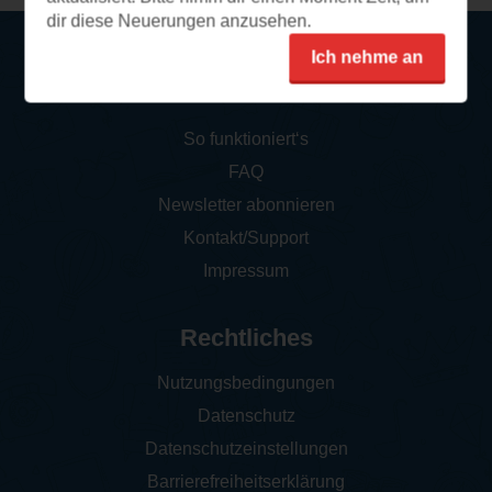
dir diese Neuerungen anzusehen.
Ich nehme an
Service
So funktioniert‘s
FAQ
Newsletter abonnieren
Kontakt/Support
Impressum
Rechtliches
Nutzungsbedingungen
Datenschutz
Datenschutzeinstellungen
Barrierefreiheitserklärung