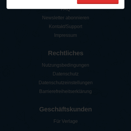
So funktioniert‘s
FAQ
Newsletter abonnieren
Kontakt/Support
Impressum
Rechtliches
Nutzungsbedingungen
Datenschutz
Datenschutzeinstellungen
Barrierefreiheitserklärung
Geschäftskunden
Für Verlage