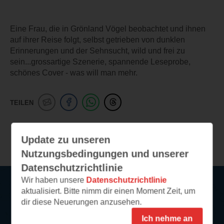
Eine Frau, die in Grönland Vögel beobachtet und ihnen
auf ihrer Reise folgt, selbst getrieben von dunklen
Erinnerungen und der Sehnsucht, wild und frei zu
sein...grossartige Szenerie, spannende Leseprobe,
schönes Cover - was will man mehr.
TEILEN
Weitere Leseeindrücke
Update zu unseren
Nutzungsbedingungen und unserer
Datenschutzrichtlinie
Wir haben unsere
Datenschutzrichtlinie
aktualisiert. Bitte nimm dir einen Moment Zeit, um
Service
dir diese Neuerungen anzusehen.
Ich nehme an