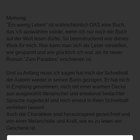
Meinung:
"Ein wenig Leben" ist wahrscheinlich DAS eine Buch,
das ich auswählen würde, wenn ich nur noch ein Buch
auf der Welt lesen dürfte. So beeindruckend war dieses
Werk für mich. Nun kann man sich als Leser vorstellen,
wie gespannt und wie glücklich ich war, als ihr neuer
Roman "Zum Paradies" erschienen ist.
Und zu Anfang muss ich sagen hat mich der Schreibstil
der Autorin wieder in seinen Bann gezogen. Er hat mich
in Empfang genommen, mich mit einer warmen Decke
aus ausgewählt literarischer und emotional bedachter
Sprache zugedeckt und mich erneut in ihren Schreibstil
verlieben lassen!
Auch die Charaktere sind herausragend gezeichnet und
von einer Melancholie und Kraft, wie es zu lesen ein
Geschenk ist.