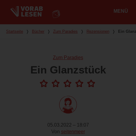
MENÜ
Hauptmenü
Du bist hier
Startseite
❭
Bücher
❭
Zum Paradies
❭
Rezensionen
❭
Ein Glan
Zum Paradies
Ein Glanzstück
05.03.2022 – 18:07
Von
seitenmeer