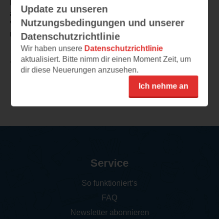
Für mich ein erneut herausragender, emotional
Update zu unseren
anspruchsvoller Roman, der vielleicht nicht ganz an den
Nutzungsbedingungen und unserer
Vorgänger heranreicht, aber nicht weniger glanzvoll ist.
Unbedingt lesen!!!
Datenschutzrichtlinie
Wir haben unsere
Datenschutzrichtlinie
aktualisiert. Bitte nimm dir einen Moment Zeit, um
TEILEN
dir diese Neuerungen anzusehen.
Ich nehme an
Weitere Rezensionen
Service
So funktioniert‘s
FAQ
Newsletter abonnieren