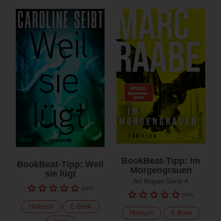
BookBeat-Tipp: Im
BookBeat-Tipp: Weil
Morgengrauen
sie lügt
Art Mayer-Serie 4
(
649
)
(
580
)
Hörbuch
E-Book
Hörbuch
E-Book