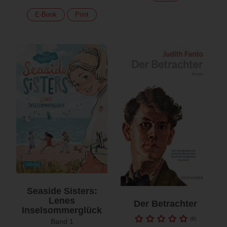
E-Book
Print
Seaside Sisters:
Lenes
Der Betrachter
Inselsommerglück
(
8
)
Band 1