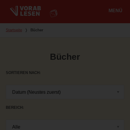
MENÜ
Hauptmenü
Du bist hier
Startseite
❭
Bücher
Bücher
SORTIEREN NACH
BEREICH