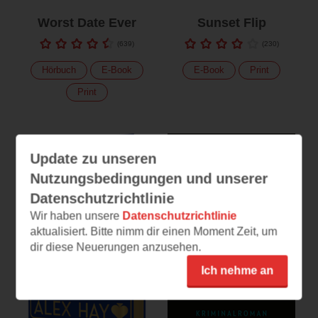
Worst Date Ever
Sunset Flip
(
639
)
(
230
)
Hörbuch
E-Book
E-Book
Print
Print
Update zu unseren
Nutzungsbedingungen und unserer
Datenschutzrichtlinie
Wir haben unsere
Datenschutzrichtlinie
aktualisiert. Bitte nimm dir einen Moment Zeit, um
dir diese Neuerungen anzusehen.
Ich nehme an