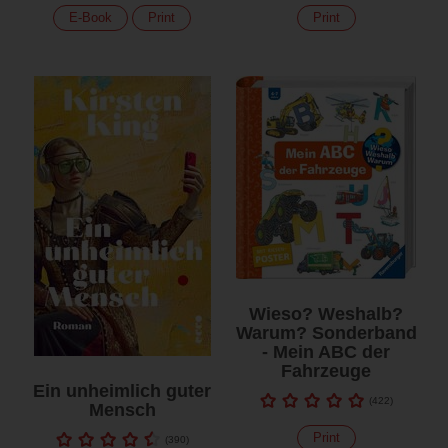
E-Book
Print
Print
Wieso? Weshalb?
Warum? Sonderband
- Mein ABC der
Fahrzeuge
Ein unheimlich guter
(
422
)
Mensch
Print
(
390
)