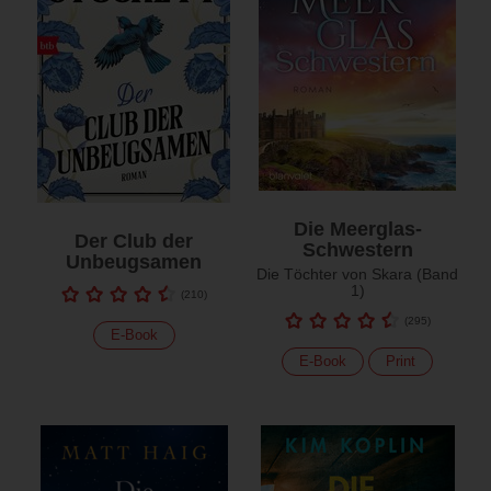
Die Meerglas-
Der Club der
Schwestern
Unbeugsamen
Die Töchter von Skara (Band
1)
(
210
)
(
295
)
E-Book
E-Book
Print