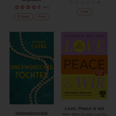
(
0
)
(
411
)
Print
E-Book
Print
Love, Peace & wir
Unerwünschte
Mehr Nähe & mehr Lust für