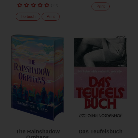
(
307
)
Print
Hörbuch
Print
The Rainshadow
Das Teufelsbuch
Orphans