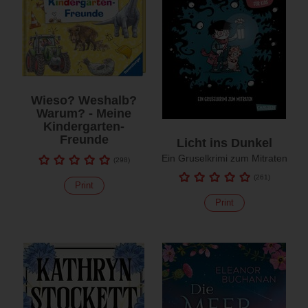
Wieso? Weshalb?
Warum? - Meine
Kindergarten-
Freunde
Licht ins Dunkel
Ein Gruselkrimi zum Mitraten
(
298
)
(
261
)
Print
Print