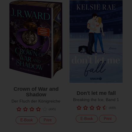
Crown of War and
Don't let me fall
Shadow
Breaking the Ice, Band 1
Der Fluch der Königreiche
(
489
)
(
495
)
E-Book
Print
E-Book
Print