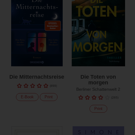
Die Mitternachtsreise
Die Toten von
morgen
(
899
)
Berliner Schattenwelt 2
E-Book
Print
(
265
)
Print