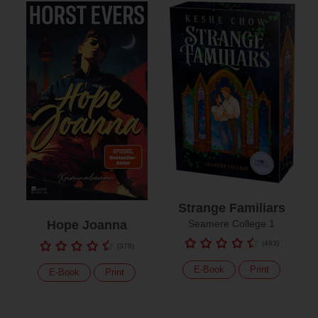
Strange Familiars
Hope Joanna
Seamere College 1
(
493
)
(
378
)
E-Book
Print
E-Book
Print