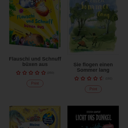
Flauschi und Schnuff
büxen aus
Sie flogen einen
Sommer lang
(
350
)
(
192
)
Print
Print