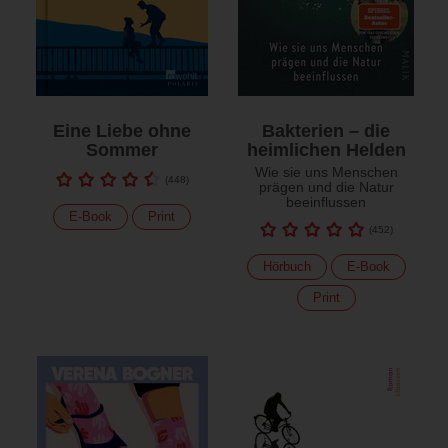
Eine Liebe ohne
Bakterien – die
Sommer
heimlichen Helden
Wie sie uns Menschen
(
448
)
prägen und die Natur
beeinflussen
E-Book
Print
(
452
)
Hörbuch
E-Book
Print