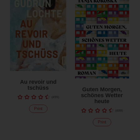
Au revoir und
tschüss
Guten Morgen,
schönes Wetter
(
455
)
heute
Print
(
489
)
Print