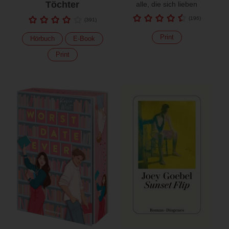
Töchter
alle, die sich lieben
(
196
)
(
391
)
Print
Hörbuch
E-Book
Print