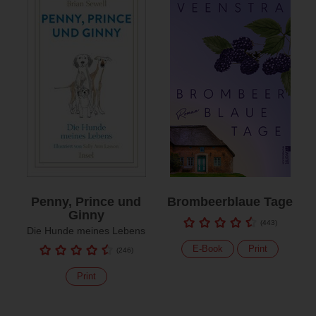
Penny, Prince und
Brombeerblaue Tage
Ginny
(
443
)
Die Hunde meines Lebens
E-Book
Print
(
246
)
Print