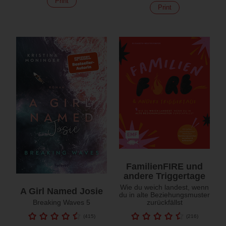
Print
Print
FamilienFIRE und
andere Triggertage
Wie du weich landest, wenn
A Girl Named Josie
du in alte Beziehungsmuster
Breaking Waves 5
zurückfällst
(
415
)
(
216
)