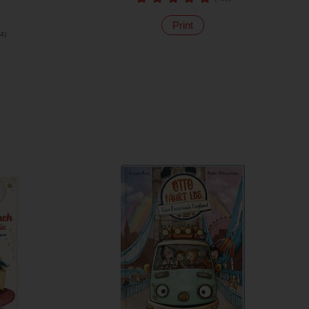
Print
4
)