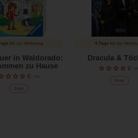
Tage
bis zur Verlosung
4 Tage
bis zur Verlos
uer in Waldorado:
Dracula & Töc
kommen zu Hause
(
5
(
73
)
Print
Print