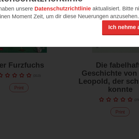
 haben unsere
Datenschutzrichtlinie
aktualisiert. Bitte 
einen Moment Zeit, um dir diese Neuerungen anzusehen.
Ich nehme 
er Furzfuchs
Die fabelhaf
Geschichte von
(
313
)
Leopold, der sc
konnte
Print
(
25
Print