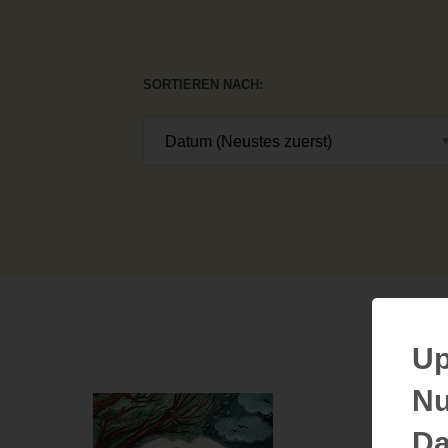
SORTIEREN NACH
Up
Nu
Da