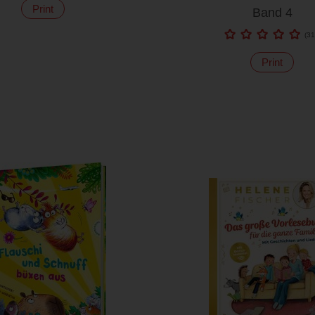
Print
Band 4
(
31
Print