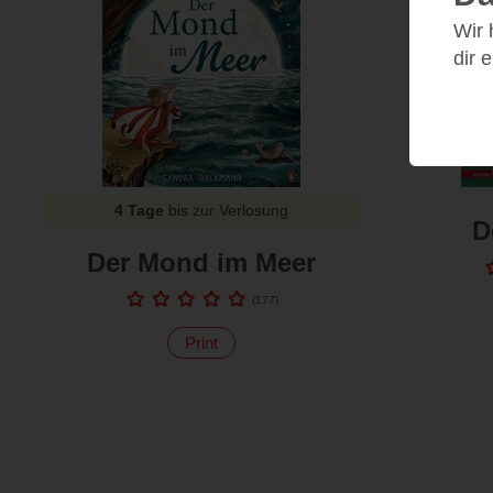
Wir
dir 
4 Tage
bis zur Verlosung
D
Der Mond im Meer
(
177
)
Print