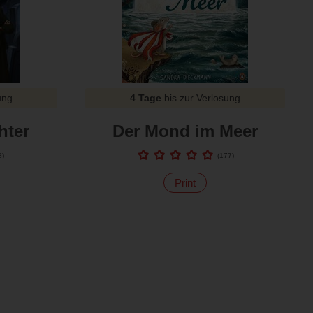
ung
4 Tage
bis zur Verlosung
hter
Der Mond im Meer
8
)
(
177
)
Print