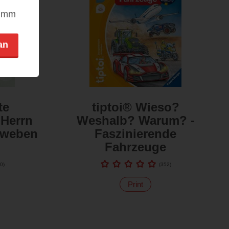
nimm
an
te
tiptoi® Wieso?
 Herrn
Weshalb? Warum? -
hweben
Faszinierende
Fahrzeuge
0
)
(
352
)
Print