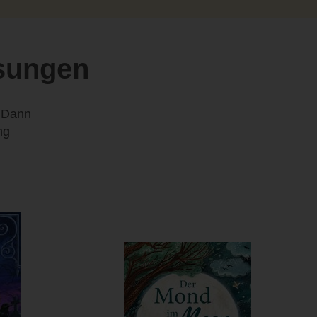
osungen
? Dann
ng