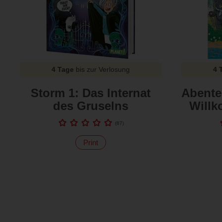
4 Tage
bis zur Verlosung
4 
Storm 1: Das Internat
Abente
des Gruselns
Will
(
87
)
Print