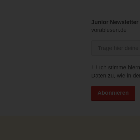
Junior Newsletter
vorablesen.de
Trage
hier
deine
E-
Ich stimme hier
Mail-
Daten zu, wie in de
Adresse
ein
Abonnieren