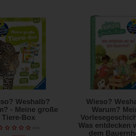
so? Weshalb?
Wieso? Wesh
? - Meine große
Warum? Mei
Tiere-Box
Vorlesegeschich
Was entdecken w
(
502
)
dem Bauernh