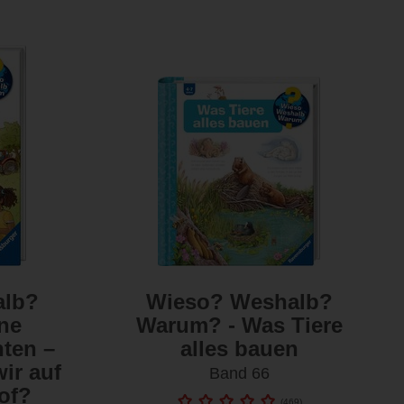
alb?
Wieso? Weshalb?
ne
Warum? - Was Tiere
ten –
alles bauen
ir auf
Band 66
of?
(
469
)