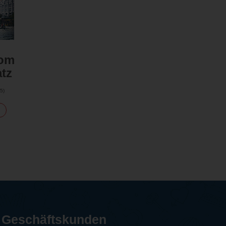
vom
tz
5
)
Geschäftskunden