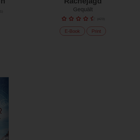
in
Rachejagd
Gequält
1
)
(
423
)
E-Book
Print