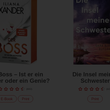
Boss – Ist er ein
Die Insel mei
r oder ein Genie?
Schwester
(
683
)
(
42
E-Book
Print
Print