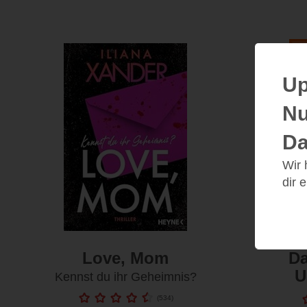
Up
Nu
Da
Wir
dir 
Love, Mom
Da
U
Kennst du ihr Geheimnis?
(
534
)