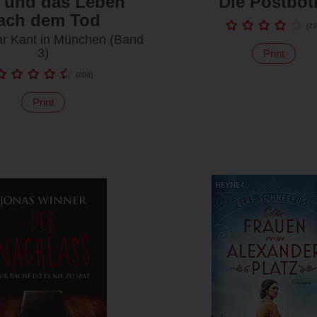
 und das Leben
Die Postbot
ach dem Tod
(
22
r Kant in München (Band
3)
Print
(
268
)
Print