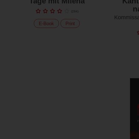
Tage mit Milena
Kant
n
(
284
)
Kommissa
E-Book
Print