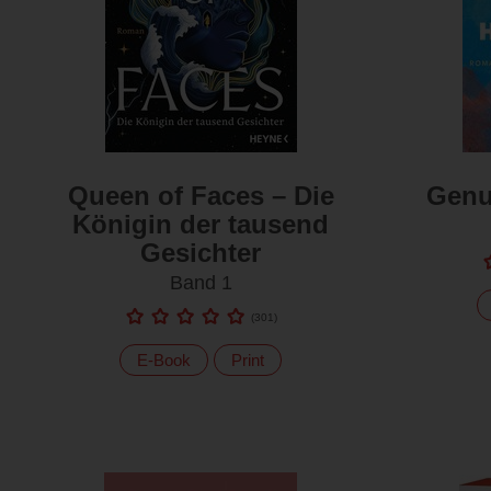
Queen of Faces – Die
Genu
Königin der tausend
Gesichter
Band 1
(
301
)
E-Book
Print