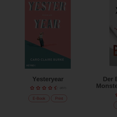
Yesteryear
Der 
Monste
(
457
)
E-Book
Print