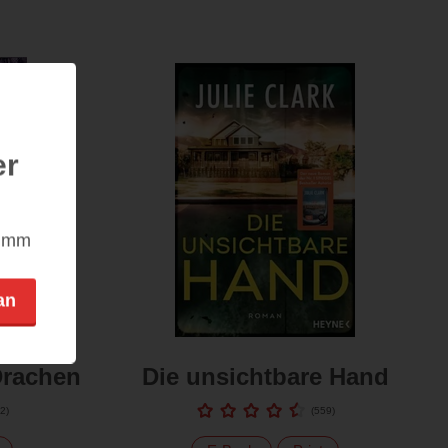
er
nimm
an
Drachen
Die unsichtbare Hand
2
)
(
559
)