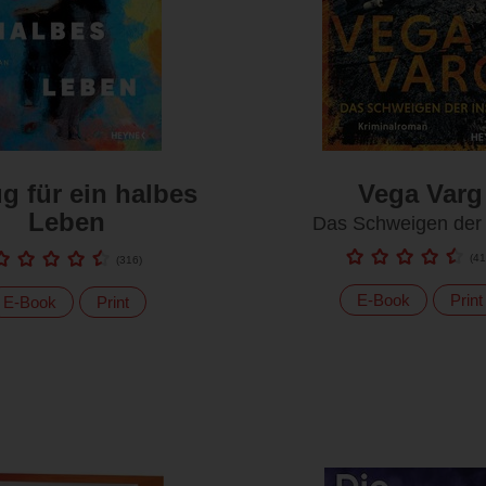
g für ein halbes
Vega Varg
Leben
Das Schweigen der 
(
41
(
316
)
E-Book
Print
E-Book
Print