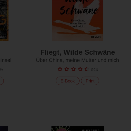
Fliegt, Wilde Schwäne
Insel
Über China, meine Mutter und mich
6
)
(
261
)
E-Book
Print