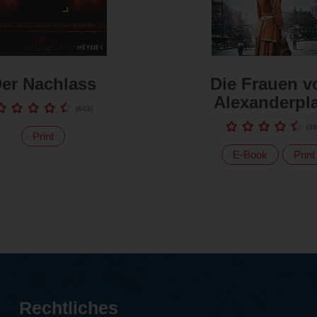
er Nachlass
Die Frauen 
Alexanderpla
(
643
)
(
38
Print
E-Book
Print
Rechtliches