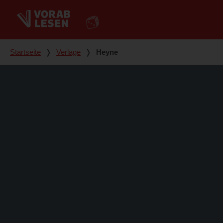
Du bist hier
Startseite
❭
Verlage
❭
Heyne