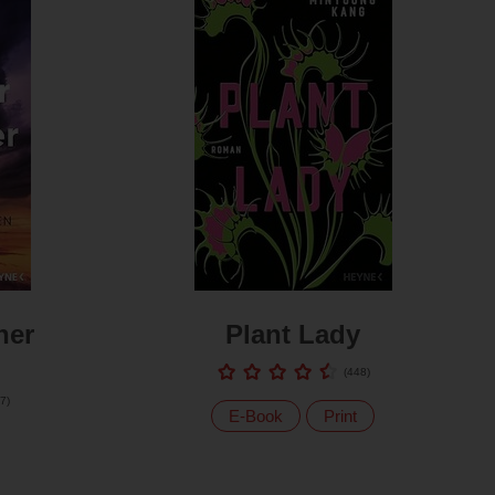
ner
Plant Lady
(
448
)
7
)
E-Book
Print