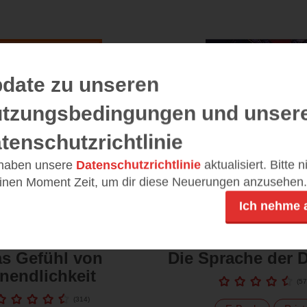
date zu unseren
tzungsbedingungen und unser
tenschutzrichtlinie
 haben unsere
Datenschutzrichtlinie
aktualisiert. Bitte 
einen Moment Zeit, um dir diese Neuerungen anzusehen.
Ich nehme 
s Gefühl von
Die Sprache der 
nendlichkeit
(
57
(
314
)