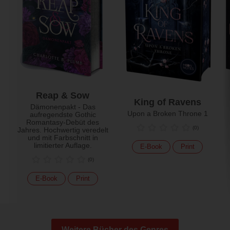
Reap & Sow
King of Ravens
Dämonenpakt - Das
Upon a Broken Throne 1
aufregendste Gothic
Romantasy-Debüt des
(
0
)
Jahres. Hochwertig veredelt
und mit Farbschnitt in
limitierter Auflage.
E-Book
Print
(
0
)
E-Book
Print
Weitere Bücher des Genres