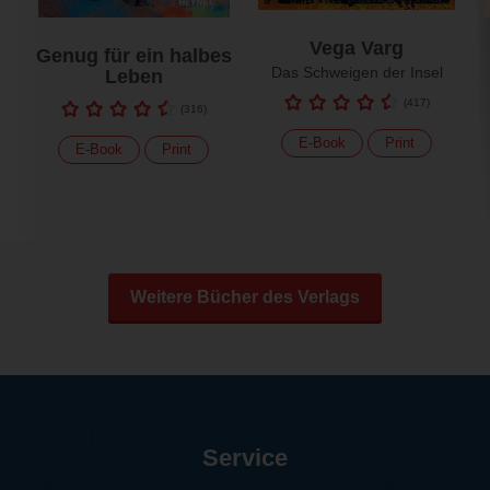
Vega Varg
Genug für ein halbes
Das Schweigen der Insel
Leben
(
417
)
(
316
)
E-Book
Print
E-Book
Print
Weitere Bücher des Verlags
Service