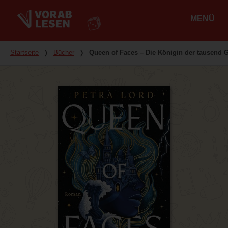
MENÜ
Hauptmenü
Du bist hier
Startseite
❭
Bücher
❭
Queen of Faces – Die Königin der tausend G