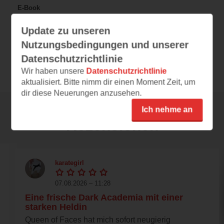
E-Book
Update zu unseren
DE
17,99 €
Preis
Nutzungsbedingungen und unserer
ePub
Format
Datenschutzrichtlinie
Wir haben unsere
Datenschutzrichtlinie
aktualisiert. Bitte nimm dir einen Moment Zeit, um
dir diese Neuerungen anzusehen.
Ich nehme an
Rezensionen
karategirl
07.08.2026 – 11:28
Eine frische Dark Academia mit einer
starken Heldin
Queen of Faces hat mich sofort neugierig