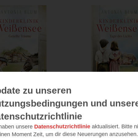
date zu unseren
tzungsbedingungen und unser
klinik Weißensee
Kinderklinik We
4
3
tenschutzrichtlinie
Geteilte Träume
Tage des Lichts (Die Kind
 haben unsere
Datenschutzrichtlinie
aktualisiert. Bitte 
(
276
)
(
31
einen Moment Zeit, um dir diese Neuerungen anzusehen.