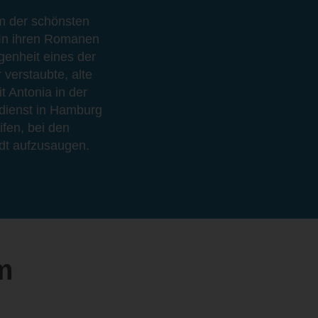
m der schönsten
 In ihren Romanen
genheit eines der
 verstaubte, alte
t Antonia in der
hdienst in Hamburg
ifen, bei den
dt aufzusaugen.
m