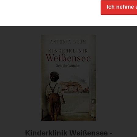
E-Book
Print
E-Book
Print
Ich nehme 
Kinderklinik Weißensee -