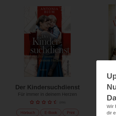
Up
Nu
Der Kindersuchdienst
Kinder
Für immer in deinem Herzen
Da
(
356
)
Wir
dir 
Hörbuch
E-Book
Print