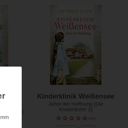
er
ißensee
Kinderklinik Weißensee
Jahre der Hoffnung (Die
Kinderärztin 2)
erärztin 3)
nimm
(
340
)
0
)