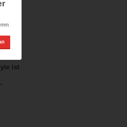
er
nimm
an
yle ist
0
)