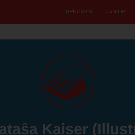
Hauptmenü
SPECIALS
JUNIOR
ataŝa Kaiser (Illustr