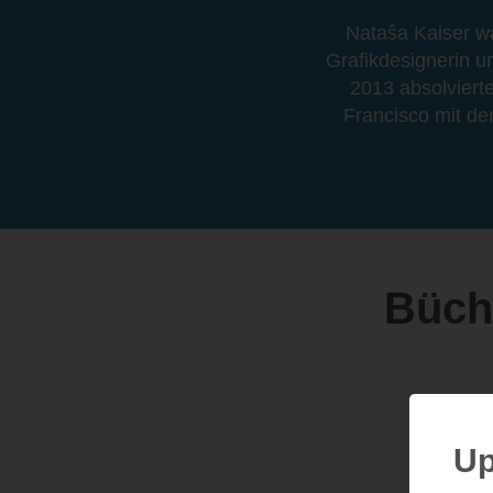
Nataŝa Kaiser wa
Grafikdesignerin u
2013 absolvierte
Francisco mit dem
Büche
Up