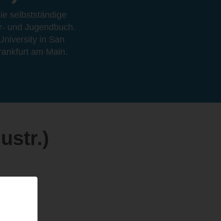
ie selbstständige
er- und Jugendbuch.
University in San
Frankfurt am Main.
ustr.)