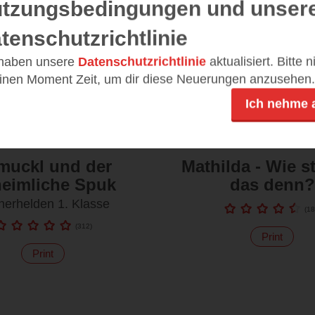
tzungsbedingungen und unser
tenschutzrichtlinie
 haben unsere
Datenschutzrichtlinie
aktualisiert. Bitte 
einen Moment Zeit, um dir diese Neuerungen anzusehen.
Ich nehme 
muckl und der
Mathilda - Wie st
eimliche Spuk
das denn?
herhelden 1. Klasse
(
18
(
312
)
Print
Print