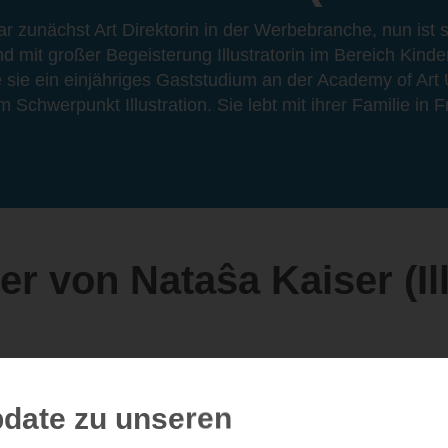
r zunächst Art Direktorin in der Werbebranche, nun ist s
nd mit großer Begeisterung Illustratorin im Bereich Kind
 sie ein einjähriges Gaststudium an der Academy of Art 
 Schwerpunkt Illustration. Sie lebt mit ihrer Familie in 
r von Nataŝa Kaiser (Ill
date zu unseren