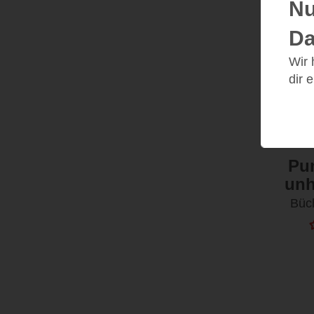
Nu
Da
Wir
dir 
Pu
unh
Büc