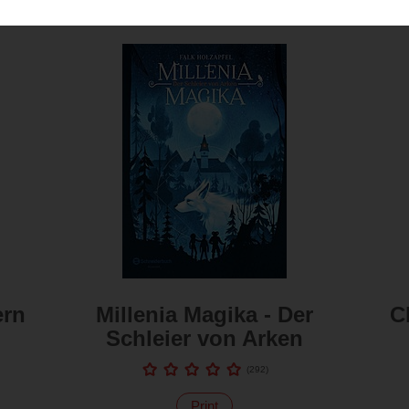
ern
Millenia Magika - Der
C
Schleier von Arken
(
292
)
Print