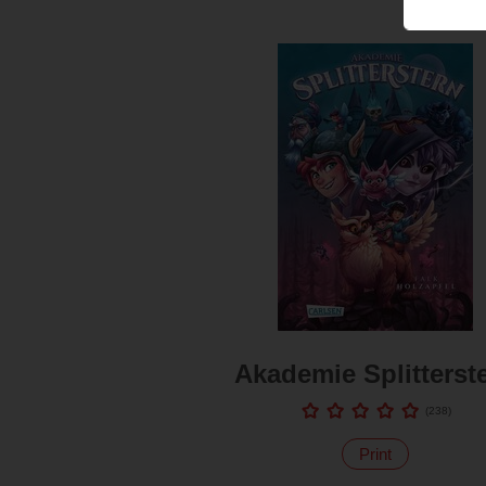
Akademie Splitterst
(
238
)
Print