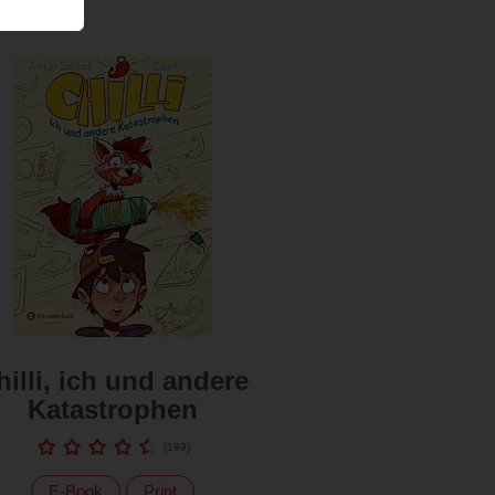
hilli, ich und andere
Katastrophen
(
199
)
E-Book
Print