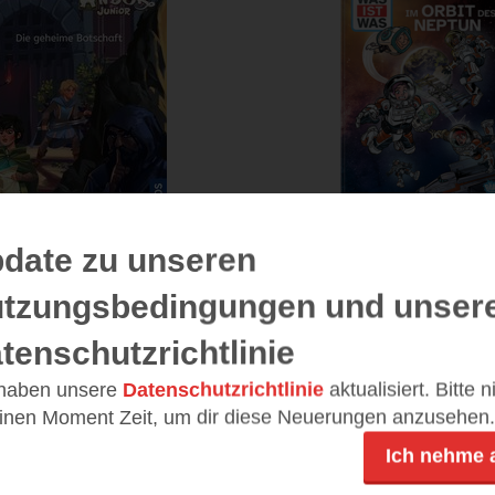
date zu unseren
eheime Botschaft
Planeten und Ra
- Im Orbit des 
tzungsbedingungen und unser
Junior Bücherhelden 1.
Klasse
WAS IST WAS Co
tenschutzrichtlinie
(
206
)
(
23
 haben unsere
Datenschutzrichtlinie
aktualisiert. Bitte 
Print
Print
einen Moment Zeit, um dir diese Neuerungen anzusehen.
Ich nehme 