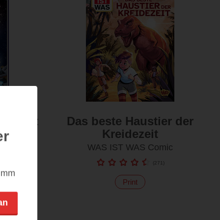
umfahrt
Das beste Haustier der
Neptun
Kreidezeit
er
mic
WAS IST WAS Comic
8
)
(
271
)
nimm
Print
an