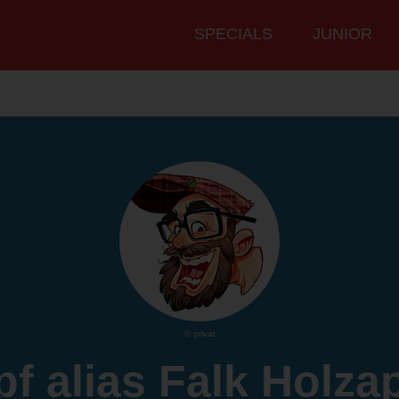
Hauptmenü
SPECIALS
JUNIOR
© privat
pf alias Falk Holzap